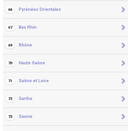
Pyrénées Orientales
66
Bas Rhin
67
Rhône
69
Haute Saône
70
Saône et Loire
71
Sarthe
72
Savoie
73