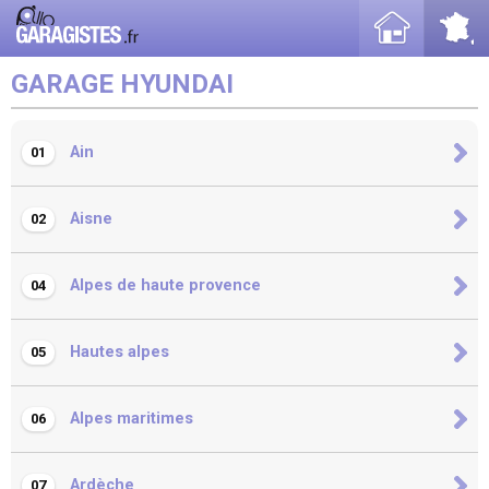
GARAGE HYUNDAI
Ain
01
Aisne
02
Alpes de haute provence
04
Hautes alpes
05
Alpes maritimes
06
Ardèche
07