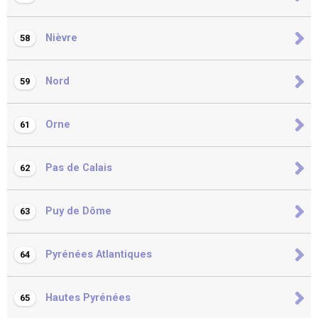
Nièvre
58
Nord
59
Orne
61
Pas de Calais
62
Puy de Dôme
63
Pyrénées Atlantiques
64
Hautes Pyrénées
65