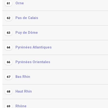
Orne
61
Pas de Calais
62
Puy de Dôme
63
Pyrénées Atlantiques
64
Pyrénées Orientales
66
Bas Rhin
67
Haut Rhin
68
Rhône
69