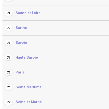
Saône et Loire
71
Sarthe
72
Savoie
73
Haute Savoie
74
Paris
75
Seine Maritime
76
Seine et Marne
77