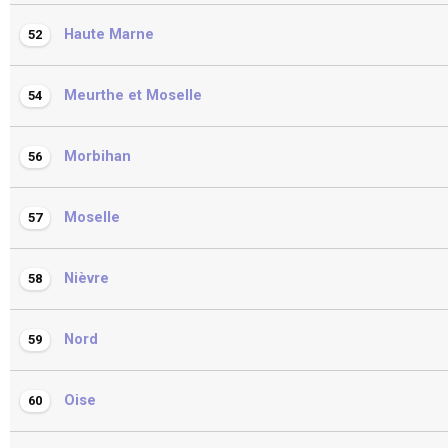
Haute Marne
52
Meurthe et Moselle
54
Morbihan
56
Moselle
57
Nièvre
58
Nord
59
Oise
60