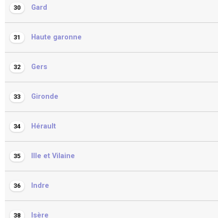
Gard
30
Haute garonne
31
Gers
32
Gironde
33
Hérault
34
Ille et Vilaine
35
Indre
36
Isère
38