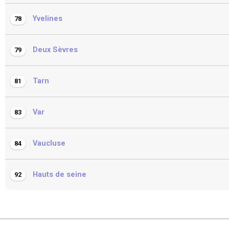
Yvelines
78
Deux Sèvres
79
Tarn
81
Var
83
Vaucluse
84
Hauts de seine
92