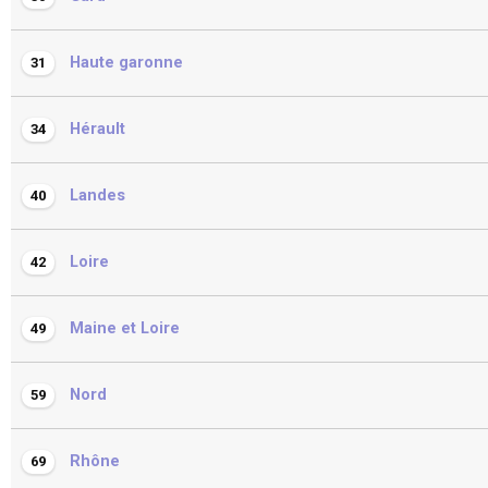
Haute garonne
31
Hérault
34
Landes
40
Loire
42
Maine et Loire
49
Nord
59
Rhône
69