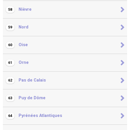
Nièvre
58
Nord
59
Oise
60
Orne
61
Pas de Calais
62
Puy de Dôme
63
Pyrénées Atlantiques
64