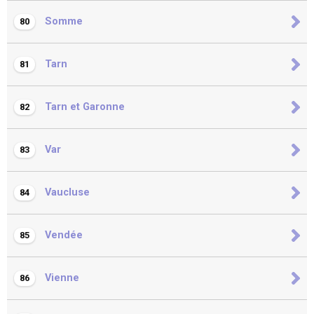
Somme
80
Tarn
81
Tarn et Garonne
82
Var
83
Vaucluse
84
Vendée
85
Vienne
86