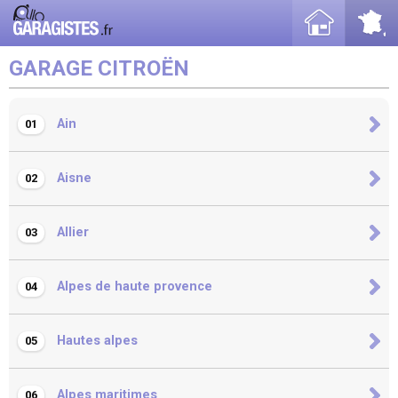
GARAGE CITROËN
Ain
01
Aisne
02
Allier
03
Alpes de haute provence
04
Hautes alpes
05
Alpes maritimes
06