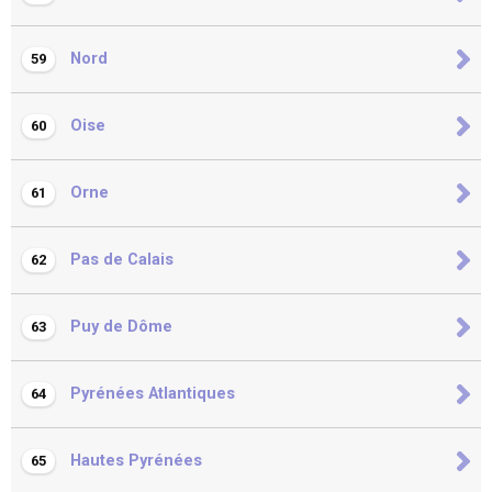
Nord
59
Oise
60
Orne
61
Pas de Calais
62
Puy de Dôme
63
Pyrénées Atlantiques
64
Hautes Pyrénées
65