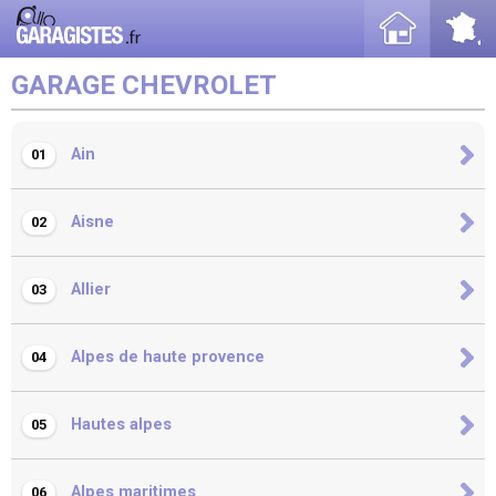
GARAGE CHEVROLET
Ain
01
Aisne
02
Allier
03
Alpes de haute provence
04
Hautes alpes
05
Alpes maritimes
06