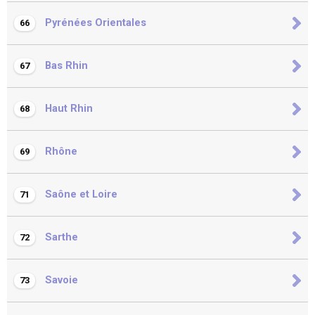
Pyrénées Orientales
66
Bas Rhin
67
Haut Rhin
68
Rhône
69
Saône et Loire
71
Sarthe
72
Savoie
73