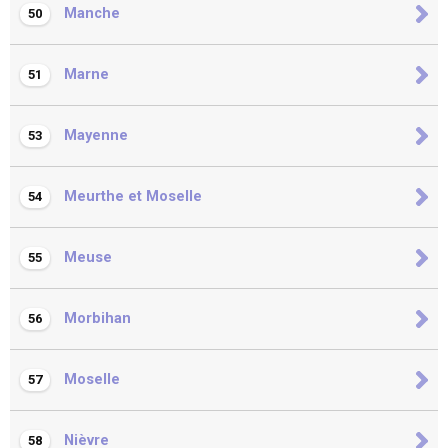
Manche
50
Marne
51
Mayenne
53
Meurthe et Moselle
54
Meuse
55
Morbihan
56
Moselle
57
Nièvre
58