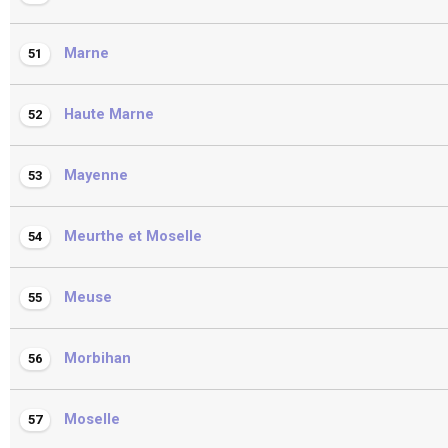
Marne
51
Haute Marne
52
Mayenne
53
Meurthe et Moselle
54
Meuse
55
Morbihan
56
Moselle
57