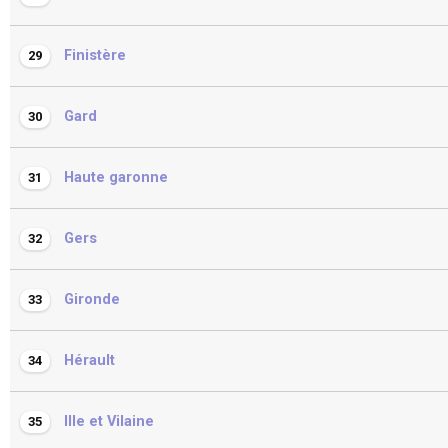
Finistère
29
Gard
30
Haute garonne
31
Gers
32
Gironde
33
Hérault
34
Ille et Vilaine
35