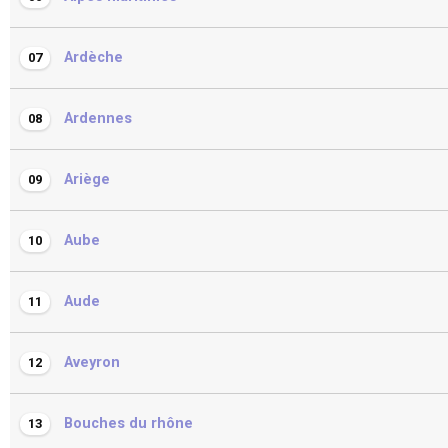
Ardèche
07
Ardennes
08
Ariège
09
Aube
10
Aude
11
Aveyron
12
Bouches du rhône
13