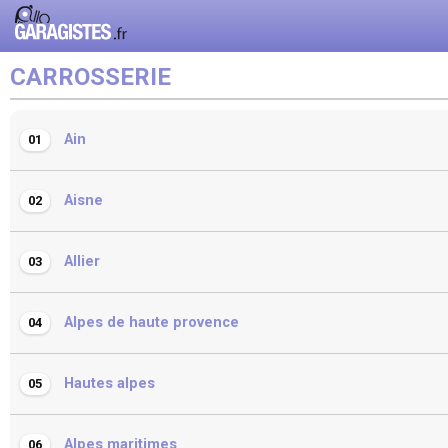
CARROSSERIE
Ain
01
Aisne
02
Allier
03
Alpes de haute provence
04
Hautes alpes
05
Alpes maritimes
06