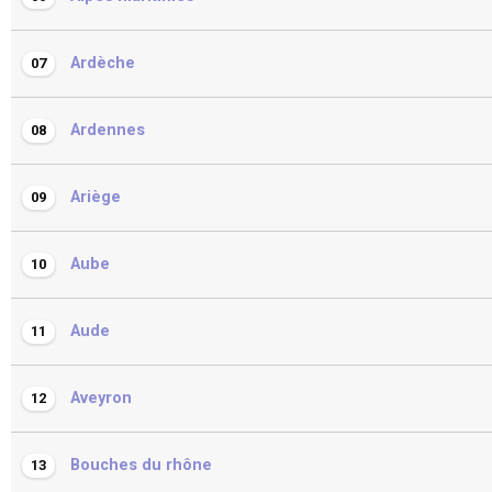
Ardèche
07
Ardennes
08
Ariège
09
Aube
10
Aude
11
Aveyron
12
Bouches du rhône
13