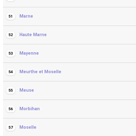
Marne
51
Haute Marne
52
Mayenne
53
Meurthe et Moselle
54
Meuse
55
Morbihan
56
Moselle
57