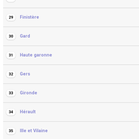
Finistère
29
Gard
30
Haute garonne
31
Gers
32
Gironde
33
Hérault
34
Ille et Vilaine
35