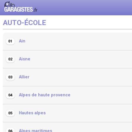
AUTO-ÉCOLE
Ain
01
Aisne
02
Allier
03
Alpes de haute provence
04
Hautes alpes
05
Alpes maritimes
06