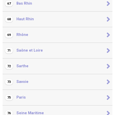
Bas Rhin
67
Haut Rhin
68
Rhône
69
Saône et Loire
71
Sarthe
72
Savoie
73
Paris
75
Seine Maritime
76