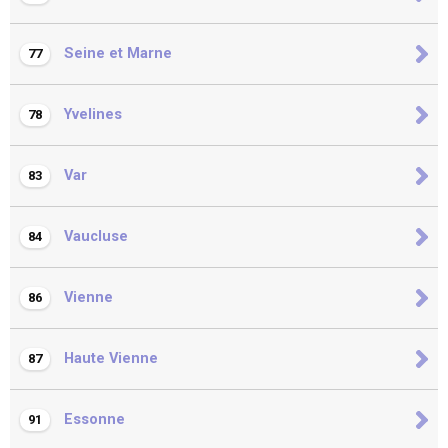
Seine et Marne
77
Yvelines
78
Var
83
Vaucluse
84
Vienne
86
Haute Vienne
87
Essonne
91