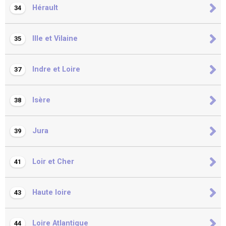
Hérault
34
Ille et Vilaine
35
Indre et Loire
37
Isère
38
Jura
39
Loir et Cher
41
Haute loire
43
Loire Atlantique
44