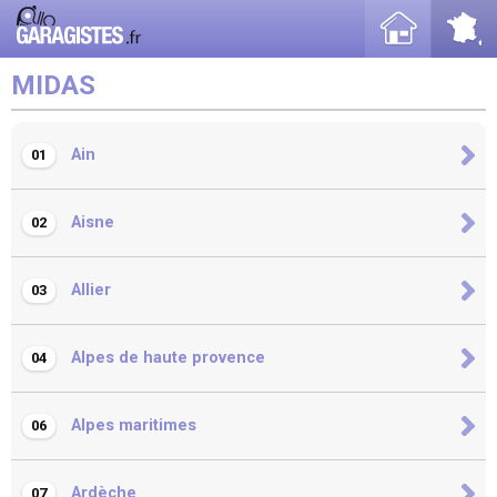
MIDAS
Ain
01
Aisne
02
Allier
03
Alpes de haute provence
04
Alpes maritimes
06
Ardèche
07