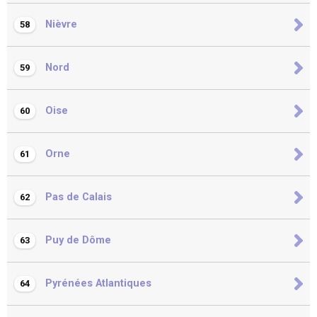
Nièvre
58
Nord
59
Oise
60
Orne
61
Pas de Calais
62
Puy de Dôme
63
Pyrénées Atlantiques
64