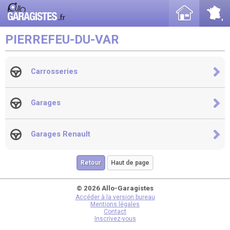
PIERREFEU-DU-VAR
Carrosseries
Garages
Garages Renault
Retour
Haut de page
© 2026 Allo-Garagistes
Accéder à la version bureau
Mentions légales
Contact
Inscrivez-vous