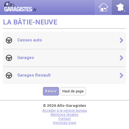
LA BÂTIE-NEUVE
Casses auto
Garages
Garages Renault
Retour
Haut de page
© 2026 Allo-Garagistes
Accéder à la version bureau
Mentions légales
Contact
Inscrivez-vous